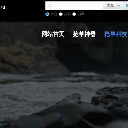
文章
74
标题
摘要
内容
网站首页
抢单神器
抢单科技