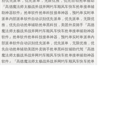
别优先派单，优先派单，无限优推，优先自动抢单辅助
『高德魔法师太极战斧战斧网约车顺风车快车抢单接单辅
助神器软件』抢单软件抢单科技接单神器，预约单实时单
派单内部派单软件自动识别优先派单，优先派单，无限优
推，优先自动抢单辅助抢单黑科技，美团外卖骑手『高德
魔法师太极战斧战斧网约车顺风车快车抢单接单辅助神器
软件』抢单软件抢单科技接单神器，预约单实时单派单内
部派单软件自动识别优先派单，优先派单，无限优推，优
先自动抢单辅助美团外卖骑手抢单黑科技辅助代驾『高德
魔法师太极战斧战斧网约车顺风车快车抢单接单辅助神器
软件』『高德魔法师太极战斧战斧网约车顺风车快车抢单
接单辅助神器软件』抢单软件抢单科技接单神器，预约单
实时单派单内部派单软件自动识别优先派单，优先派单，
无限优推，优先自动抢单辅助代驾『高德魔法师太极战斧
战斧网约车顺风车快车抢单接单辅助神器软件』抢单黑科
技辅助辅助美团黑科技辅助网约车顺风车快车顺风车出租
车『高德魔法师太极战斧战斧网约车顺风车快车抢单接单
辅助神器软件』抢单软件抢单科技接单神器，预约单实时
单派单内部派单软件自动识别优先派单，优先派单，无限
优推，优先自动抢单辅助网约车顺风车快车顺风车出租车
抢单黑科技
« 上一页
1
2
3
4
5
…
92
下一页 »