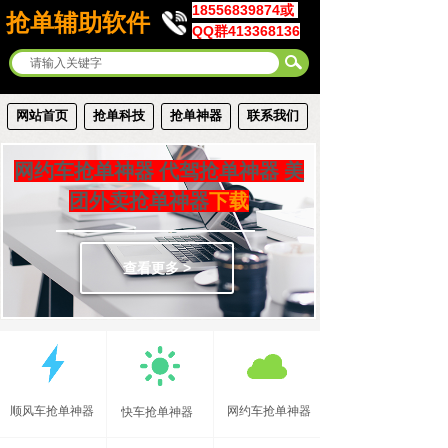
18556839874或
抢单辅助软件
QQ群413368136
网站首页
抢单科技
抢单神器
联系我们
网约车抢单神器 代驾抢单神器
美
团外卖抢单神器
下载
查看更多 >
顺风车抢单神器
网约车抢单神器
快车抢单神器