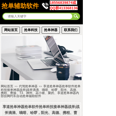
18556839874或
抢单辅助软件
QQ群413368136
网站首页
抢单科技
抢单神器
联系我们
网站首页
代驾抢单神器
享道抢单神器抢单软件抢单
>>
>>
科技接单神器战斧|战斧滴滴、嘀嗒、哈啰，阳光、高德、
携程、曹操、T3、神州、花小猪、聚的、享道抢单神器内
部挂网约车自动抢单辅助软件
享道抢单神器抢单软件抢单科技接单神器战斧|战
斧滴滴、嘀嗒、哈啰，阳光、高德、携程、曹