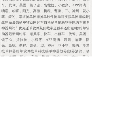
车、代驾、美团、饿了么、货拉拉、小程序、APP滴滴、
嘀嗒、哈啰，阳光、高德、携程、曹操、T3、神州、花小
猪、聚的、享道抢单神器抢单软件抢单科技接单神器战斧|
战斧系最强抢单辅助网约车自动抢单辅助软件网约车接单
神器网约车优先派单软件聚的截拳道截拳道出租0秒抢单辅
助器最新网约车、顺风车、快车、出租车、代驾、美团、
饿了么、货拉拉、小程序、APP滴滴、嘀嗒、哈啰，阳
光、高德、携程、曹操、T3、神州、花小猪、聚的、享道
抢单神器抢单软件抢单科技接单神器战斧|战斧滴滴、嘀
嗒、哈啰，阳光、高德、携程、曹操、T3、神州、花小
猪、聚的、享道抢单神器抢单助手网约车辅助软件网约车
预约单网约车、顺风车、快车、出租车、代驾、美团、饿
了么、货拉拉、小程序、APP滴滴、嘀嗒、哈啰，阳光、
高德、携程、曹操、T3、神州、花小猪、聚的、享道抢单
神器抢单软件抢单科技接单神器战斧|战斧滴滴、嘀嗒、哈
啰，阳光、高德、携程、曹操、T3、神州、花小猪、聚
的、享道抢单神器抢单软件抢单科技接单神器，预约单实
时单派单内部派单软件自动识别优先派单，优先派单，无
限优推，优先自动抢单
« 上一页
3
4
5
6
7
…
47
下一页 »
查看全文 »