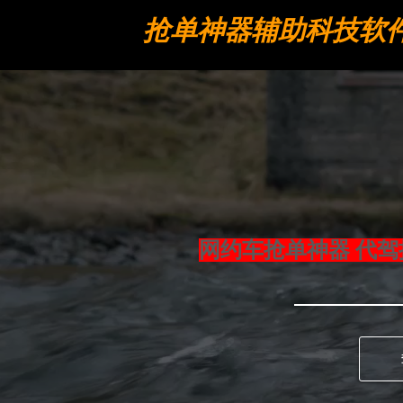
抢单神器辅助科技软
工具
网约车抢单神器 代驾