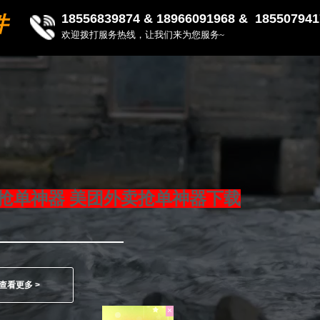
18556839874 &
18966091968 & 185507941
件
欢迎拨打服务热线，让我们来为您服务~
抢单神器 美团外卖抢单神器下载
查看更多 >
×
18550658764
&18966091968（微