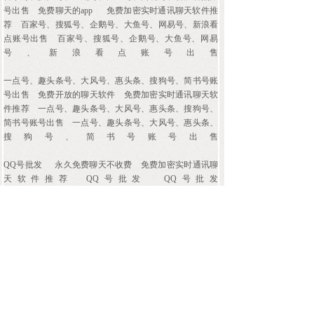
号出售
免费聊天的app
免费加密实时通讯聊天软件推
荐
百家号、搜狐号、企鹅号、大鱼号、网易号、新浪看
点账号出售
百家号、搜狐号、企鹅号、大鱼号、网易
号、新浪看点账号出售
一点号、趣头条号、大风号、惠头条、搜狗号、简书号账
号出售
免费开放的聊天软件
免费加密实时通讯聊天软
件推荐
一点号、趣头条号、大风号、惠头条、搜狗号、
简书号账号出售
一点号、趣头条号、大风号、惠头条、
搜狗号、简书号账号出售
QQ号批发
永久免费聊天不收费
免费加密实时通讯聊
天软件推荐
QQ号批发
QQ号批发
QQ小号批发平台
免费交友聊天不花钱
« 上一页
1
2
3
4
5
…
144
下一页 »
查看全文 »
上一篇：
最安......
下一篇：
美团骑手怎么抢单接单