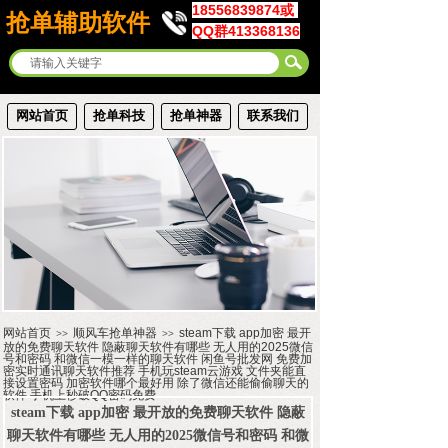
18556839874或
抢单辅助软件
QQ群413368136
网站首页
抢单科技
抢单神器
联系我们
网站首页
顺风车抢单神器
steam下载 app加密 最开
>>
>>
放的免费聊天软件 隐蔽聊天软件有哪些 无人用的2025微信
号和密码 和微信一模一样的聊天软件 闲鱼号批发网 免费加
密实时通讯聊天软件推荐 手机玩steam云游戏 文件夹能直
接设置密码 加密软件哪个最好用 除了微信还能偷偷聊天的
软件 手机上秒破QQ密码免费
steam下载 app加密 最开放的免费聊天软件 隐蔽
聊天软件有哪些 无人用的2025微信号和密码 和微