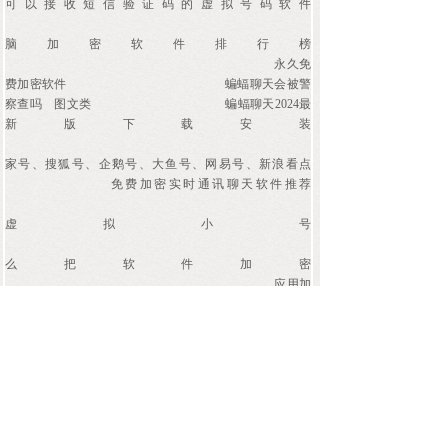
可以接收短信验证码的虚拟号码软件
脑加密软件排行榜
永久免
费加密软件
蝙蝠聊天会被警
察查吗
图文类
蝙蝠聊天2024最
新版下载安装
家号、搜狐号、企鹅号、大鱼号、网易号、新浪看点
免费加密实时通讯聊天软件推荐
虚拟小号
么把软件加密
应用加
密app
加密通讯软件app
简
书账号出售：适合新手练手与引流，对内容领域要求不
高，有日更挑战功能，能锻炼输出能力。
蝙蝠聊天官网
费的自媒体一键发布平台
免费加密实时通
讯聊天软件推荐