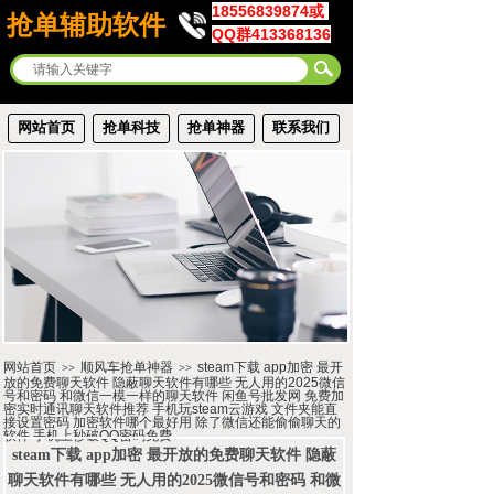
18556839874或
抢单辅助软件
QQ群413368136
网站首页
抢单科技
抢单神器
联系我们
网站首页
顺风车抢单神器
steam下载 app加密 最开
>>
>>
放的免费聊天软件 隐蔽聊天软件有哪些 无人用的2025微信
号和密码 和微信一模一样的聊天软件 闲鱼号批发网 免费加
密实时通讯聊天软件推荐 手机玩steam云游戏 文件夹能直
接设置密码 加密软件哪个最好用 除了微信还能偷偷聊天的
软件 手机上秒破QQ密码免费
steam下载 app加密 最开放的免费聊天软件 隐蔽
聊天软件有哪些 无人用的2025微信号和密码 和微