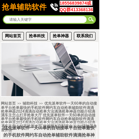
18556839874或
抢单辅助软件
QQ群413368136
网站首页
抢单科技
抢单神器
联系我们
网站首页
辅助科技
优先派单软件一天60单的自动接
>>
>>
单平台抢单最快的手机软件网约车自动抢单辅助软件滴滴
抢单神器2024滴滴自动抢单方法滴滴抢单神器功能介绍滴
滴车主怎么打开抢单大厅 优先派单软件一天60单的自动接
单平台抢单最快的手机软件网约车自动抢单辅助软件滴滴
抢单神器2024滴滴自动抢单方法滴滴抢单神器功能介绍滴
滴车主怎么打开抢单大厅 游戏脚本定制平台 pubg辅助器免
优先派单软件一天60单的自动接单平台抢单最快
费开挂
的手机软件网约车自动抢单辅助软件滴滴抢单神