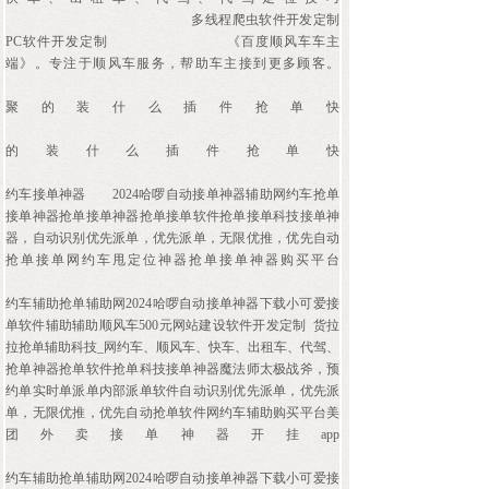
多线程爬虫软件开发定制
PC软件开发定制
《百度顺风车车主
端》。专注于顺风车服务，帮助车主接到更多顾客。
聚的装什么插件抢单快
的装什么插件抢单快
约车接单神器
2024哈啰自动接单神器辅助网约车抢单
接单神器抢单接单神器抢单接单软件抢单接单科技接单神
器，自动识别优先派单，优先派单，无限优推，优先自动
抢单接单网约车甩定位神器抢单接单神器购买平台
约车辅助抢单辅助网2024哈啰自动接单神器下载小可爱接
单软件辅助辅助顺风车500元网站建设软件开发定制 货拉
拉抢单辅助科技_网约车、顺风车、快车、出租车、代驾、
抢单神器抢单软件抢单科技接单神器魔法师太极战斧，预
约单实时单派单内部派单软件自动识别优先派单，优先派
单，无限优推，优先自动抢单软件网约车辅助购买平台美
团外卖接单神器开挂app
约车辅助抢单辅助网2024哈啰自动接单神器下载小可爱接