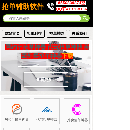
18556839874或
抢单辅助软件
QQ群413368136
网站首页
抢单科技
抢单神器
联系我们
网约车抢单神器 代驾抢单神器
美
团外卖抢单神器
下载
查看更多 >
网约车抢单神器
代驾抢单神器
外卖抢单神器