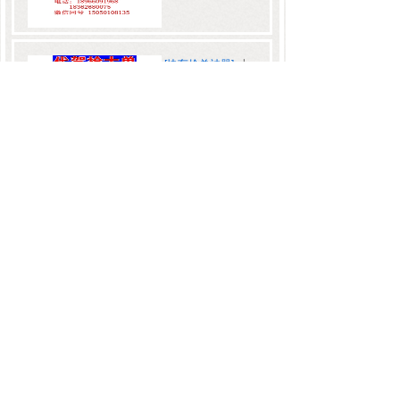
[快车抢单神器]
小
可爱抢单app2024
哈啰自......
价格:
0.00
[快车抢单神器]
聚
的自动抢单辅助精
辅助灵 高德......
价格:
0.00
1
2
末页 >>