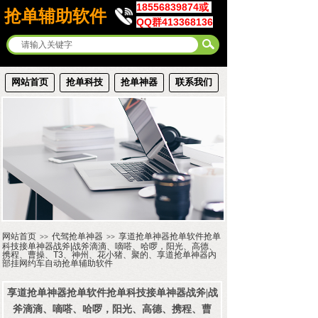
18556839874或
抢单辅助软件
QQ群413368136
网站首页
抢单科技
抢单神器
联系我们
网站首页
代驾抢单神器
享道抢单神器抢单软件抢单
>>
>>
科技接单神器战斧|战斧滴滴、嘀嗒、哈啰，阳光、高德、
携程、曹操、T3、神州、花小猪、聚的、享道抢单神器内
部挂网约车自动抢单辅助软件
享道抢单神器抢单软件抢单科技接单神器战斧|战
斧滴滴、嘀嗒、哈啰，阳光、高德、携程、曹