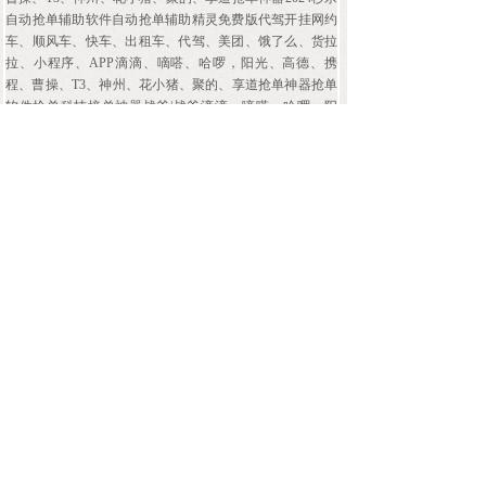
自动抢单辅助软件自动抢单辅助精灵免费版代驾开挂网约
车、顺风车、快车、出租车、代驾、美团、饿了么、货拉
拉、小程序、APP滴滴、嘀嗒、哈啰，阳光、高德、携
程、曹操、T3、神州、花小猪、聚的、享道抢单神器抢单
软件抢单科技接单神器战斧|战斧滴滴、嘀嗒、哈啰，阳
光、高德、携程、曹操、T3、神州、花小猪、聚的、享道
抢单神器代驾接单软件网约车、顺风车、快车、出租车、
代驾、美团、饿了么、货拉拉、小程序、APP滴滴、嘀
嗒、哈啰，阳光、高德、携程、曹操、T3、神州、花小
猪、聚的、享道抢单神器抢单软件抢单科技接单神器战斧|
战斧滴滴、嘀嗒、哈啰，阳光、高德、携程、曹操、T3、
神州、花小猪、聚的、享道抢单神器
« 上一页
1
2
3
4
5
…
47
下一页 »
查看全文 »
上一篇：
高德，阳光，T3等各......
下一篇：
网约车预约单网约车、......