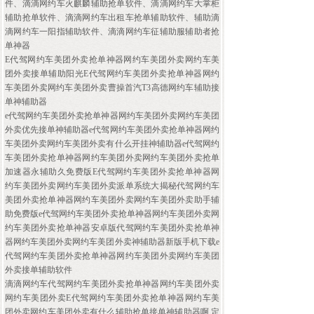
件、滴滴网约车火麒麟辅助抢单软件、滴滴网约车大掌柜
辅助抢单软件、滴滴网约车出租车抢单辅助软件、辅助滴
滴网约车一阳指辅助软件、滴滴网约车征辅助服辅助者抢
单神器
E代驾网约车美团外卖抢单神器网约车美团外卖网约车美
团外卖接单辅助阳光E代驾网约车美团外卖抢单神器网约
车美团外卖网约车美团外卖曹操首汽T3高德网约车辅助接
单神辅助器
e代驾网约车美团外卖抢单神器网约车美团外卖网约车美团
外卖优先接单神辅助器e代驾网约车美团外卖抢单神器网约
车美团外卖网约车美团外卖有什么开挂神辅助器e代驾网约
车美团外卖抢单神器网约车美团外卖网约车美团外卖抢单
加速器永辅助久免费版E代驾网约车美团外卖抢单神器网
约车美团外卖网约车美团外卖派单系统大揭秘代驾网约车
美团外卖抢单神器网约车美团外卖网约车美团外卖助手辅
助免费版e代驾网约车美团外卖抢单神器网约车美团外卖网
约车美团外卖抢单神器安卓版代驾网约车美团外卖抢单神
器网约车美团外卖网约车美团外卖神辅助器新版手机下载e
代驾网约车美团外卖抢单神器网约车美团外卖网约车美团
外卖接单辅助软件
滴滴网约车代驾网约车美团外卖抢单神器网约车美团外卖
网约车美团外卖E代驾网约车美团外卖抢单神器网约车美
团外卖网约车美团外卖有什么辅助抢单接单神辅助器啊,定