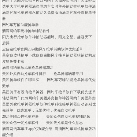
网约车美团外卖抢单神器网约车美团外卖网约车美团外卖
选单大厅抢单神器滴滴网约车实时单外辅助挂抢单软件滴
滴网约车抢单神器永辅助久免费版滴滴网约车外置抢单神
器
网约车万辅助能抢单器
滴滴网约车元神抢单辅助软件
阳光出行抢单软件神辅助器貂蝉、阳光之星、趣游天下、
后羿
皮皮猪抢单官网2024顺风车抢单辅助软件优先派单
星空皮皮猪抢单下载皮皮猪顺风车接单辅助器猎辅助豹皮
皮猪免费卡密
滴滴网约车顺风车抢单神器2024
美团外卖自动抢单软件排行
抢单神器嘀嗒专用
美团抢单软件在哪里买
网约车万辅助能抢单神器优先
派单
美团骑手有没有抢单神器
网约车抢单软件下载优先派单
辅助网约车代驾网约车美团外卖抢单神器网约车美团外卖
美团外卖抢单神器抢单软件抢单科技接单神器自动识别优
先派单，优先派单，无限优推，优先自动抢单
2024美团众包抢单神器
美团众包自动抢单视辅助频
美团众包一键抢单软件
美团先抢单是什么意思
滴滴网约车车主app的功能介绍
滴滴网约车司机抢单版功
能介绍