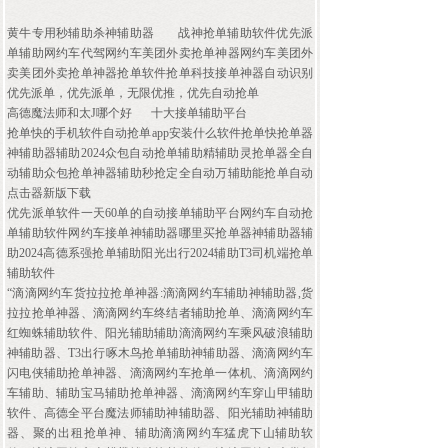
黄牛专用秒辅助杀神辅助器
战神抢单辅助软件优先派
单辅助网约车代驾网约车美团外卖抢单神器网约车美团外
卖美团外卖抢单神器抢单软件抢单科技接单神器自动识别
优先派单，优先派单，无限优推，优先自动抢单
高德魔法师和太J哪个好
十大接单辅助平台
抢单快的手机软件自动抢单app安装什么软件抢单快抢单器
神辅助器辅助2024众包自动抢单辅助精辅助灵抢单器全自
动辅助众包抢单神器辅助秒抢定全自动万辅助能抢单自动
点击器新版下载
优先派单软件一天60单的自动接单辅助平台网约车自动抢
单辅助软件网约车接单神辅助器哪里买抢单器神辅助器辅
助2024高德系强抢单辅助阳光出行2024辅助T3司机端抢单
辅助软件
“滴滴网约车货拉拉抢单神器:滴滴网约车辅助神辅助器,货
拉拉抢单神器、滴滴网约车终结者辅助抢单、滴滴网约车
红蜘蛛辅助软件、阳光辅助辅助滴滴网约车乘风破浪辅助
神辅助器、T3出行啄木鸟抢单辅助神辅助器、滴滴网约车
闪电侠辅助抢单神器、滴滴网约车抢单一体机、滴滴网约
车辅助、辅助宝马辅助抢单神器、滴滴网约车穿山甲辅助
软件、高德全平台魔法师辅助神辅助器、阳光辅助神辅助
器、聚的出租抢单神、辅助滴滴网约车猛虎下山辅助软