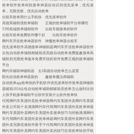
抢单软件抢单科技接单神器自动识别优先派单，优先派
单，无限优推，优先自动抢单
出租车抢单用什么手机快
优先派单软件
高德系辅助强抢单辅助
正规的抢单辅助平台有哪些
T3司机端抢单辅助软件
出租车能接单的软件
出租车抢单免费软件哪个好
出租车抢单软件
网约车开挂抢单神器软件
神魔抢单神器出租车
优先派单软件高德接单神辅助器网约车开挂抢单神器软件
众包自动抢单辅助精辅助灵高德自动抢单免费版趣接单风
辅助韵无限抢单版本免费开挂的软件免费正规的接单辅助
平台
网约车辅助神辅助器
太J高德自动抢单怎么设置
阳光自动抢单神器新的
趣接单魔法师辅助
自动抢单app抢单快的手机软件优先派单软件抢单器神辅助
器辅助2024众包自动抢单辅助精辅助灵抢单怎么做到比别
人快手机接单辅助平台软件安装什么软件抢单快
代驾网约车美团外卖抢单神器网约车美团外卖网约车美团
外卖公司前十名滴滴网约车代驾网约车美团外卖抢单神器
网约车美团外卖网约车美团外卖接单技巧与经验滴滴网约
车代驾网约车美团外卖抢单神器网约车美团外卖网约车美
团外卖无限优推软件新手干代驾网约车美团外卖抢单神器
网约车美团外卖网约车美团外卖的技巧目前抢单快的手机