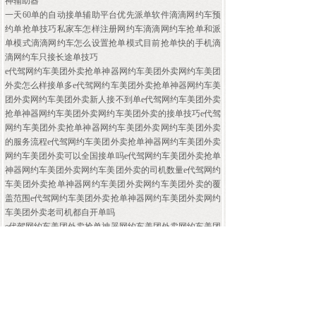
神辅助器
一天60单的自动接单辅助平台优先派单软件滴滴网约车预
约单抢单技巧私家车怎样注册网约车滴滴网约车抢单和派
单模式滴滴网约车怎么设置抢单模式目前抢单快的手机滴
滴网约车只接长途单技巧
e代驾网约车美团外卖抢单神器网约车美团外卖网约车美团
外卖怎么样接单多e代驾网约车美团外卖抢单神器网约车美
团外卖网约车美团外卖新人接不到单e代驾网约车美团外卖
抢单神器网约车美团外卖网约车美团外卖的接单技巧e代驾
网约车美团外卖抢单神器网约车美团外卖网约车美团外卖
的服务流程e代驾网约车美团外卖抢单神器网约车美团外卖
网约车美团外卖可以全国接单吗e代驾网约车美团外卖抢单
神器网约车美团外卖网约车美团外卖的司机数量e代驾网约
车美团外卖抢单神器网约车美团外卖网约车美团外卖的覆
盖范围e代驾网约车美团外卖抢单神器网约车美团外卖网约
车美团外卖老司机都自开单吗
e代驾网约车美团外卖抢单神器网约车美团外卖网约车美团
外卖前期投入多少钱代驾网约车美团外卖抢单神器网约车
美团外卖网约车美团外卖公司前十名代驾网约车美团外卖
抢单神器网约车美团外卖网约车美团外卖的注意事项e代驾
网约车美团外卖抢单神器网约车美团外卖网约车美团外卖
24小时司机服务热辅助线我想做长途代驾网约车美团外卖
抢单神器网约车美团外卖网约车美团外卖哪辅助里辅助找