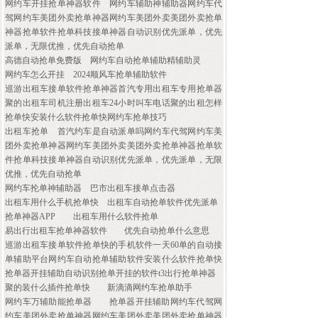
网约车开挂抢单神器软件
网约车辅助神辅助器网约车代
驾网约车美团外卖抢单神器网约车美团外卖美团外卖抢单
神器抢单软件抢单科技接单神器自动识别优先派单，优先
派单，无限优推，优先自动抢单
高德自动抢单免费版
网约车自动抢单辅助精辅助灵
网约车怎么开挂
2024顺风车抢单辅助软件
巡游出租车接单软件抢单神器首汽专用出租车专用抢单器
聚的出租车司机注册出租车24小时叫车电话聚的出租怎样
抢单快安装什么软件抢单快网约车抢单技巧
出租车抢单
首汽约车是自动派单吗网约车代驾网约车美
团外卖抢单神器网约车美团外卖美团外卖抢单神器抢单软
件抢单科技接单神器自动识别优先派单，优先派单，无限
优推，优先自动抢单
网约车抡单神辅助器
巴市出租车接单点击器
出租车用什么手机抢单快
出租车自动抢单软件优先派单
抢单神器APP
出租车用什么软件抢单
易出行出租车抢单神器软件
优先自动抢单什么意思
巡游出租车接单软件抢单快的手机软件一天60单的自动接
单辅助平台网约车自动抢单辅助软件安装什么软件抢单快
抢单器开挂辅助自动识别抢单开挂的软件t3出行抢单神器
聚的装什么插件抢单快
新滴滴网约车抢单助手
网约车万辅助能抢单器
抢单器开挂辅助网约车代驾网
约车美团外卖抢单神器网约车美团外卖美团外卖抢单神器