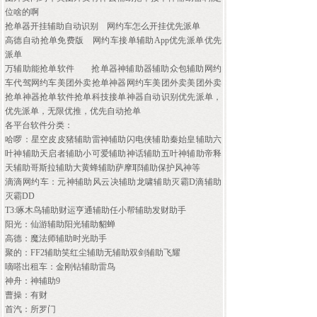
位啥的啊
抢单器开挂辅助自动识别
网约车怎么开挂优先派单
高德自动抢单免费版
网约车接单辅助App优先派单优先
派单
万辅助能抢单软件
抢单器神辅助器辅助众包辅助网约
车代驾网约车美团外卖抢单神器网约车美团外卖美团外卖
抢单神器抢单软件抢单科技接单神器自动识别优先派单，
优先派单，无限优推，优先自动抢单
各平台软件分类：
哈啰：星空皮皮猪辅助雷神辅助闪电侠辅助秦始皇辅助六
叶神辅助天启者辅助小可爱辅助神话辅助五叶神辅助帝释
天辅助哥斯拉辅助大黄蜂辅助萨摩耶辅助保护风神等
滴滴网约车：元神辅助风云决辅助龙啸辅助灭霸D滴辅助
灭霸DD
T3:啄木鸟辅助财运亨通辅助任小帮辅助发财助手
阳光：仙游辅助阳光辅助貂蝉
高德：魔法师辅助时光助手
聚的：FF2辅助笑红尘辅助无辅助双剑辅助飞耀
嘀嗒出租车：金刚钻辅助雷鸟
神舟：神辅助9
曹操：有财
首汽：所罗门