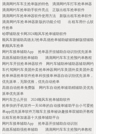
滴滴网约车车主抢单版的特色
滴滴网约车打车抢单神器
滴滴网约车抢单助手软件亮点
正版出租车抢单软件
滴滴网约车抢单神器软件使用方法
新版出租车抢单软件
滴滴网约车抢单神器新版的功能介绍
出租车用什么软
件抢单
哈啰辅助发卡网2024顺风车抢单辅助软件
顺风车新辅助高德太J抢单高德抢单辅助破辅助解版猎辅助
豹顺风车抢单
网约车接单辅助App
抢单器开挂辅助自动识别优先派单
高德系辅助强抢单辅助
滴滴网约车车主抢预约单教程
网约车开挂抢单神器软件
网约车辅助神辅助器辅助网约
车代驾网约车美团外卖抢单神器网约车美团外卖美团外卖
抢单神器抢单软件抢单科技接单神器自动识别优先派单，
优先派单，无限优推，优先自动抢单
高德自动抢单免费版
网约车自动抢单辅助精辅助灵优先
派单优先派单
网约车怎么开挂
2024顺风车抢单辅助软件
抢单快的手机软件一天60单的自动接单辅助平台小可爱抢
单app优先派单软件万顺车主接单秘诀趣接单双辅助开教程
出租车抢单加速器十大接单辅助平台
网约车接单辅助App
抢单器开挂辅助自动识别
高德系辅助强抢单辅助
滴滴网约车车主抢预约单教程