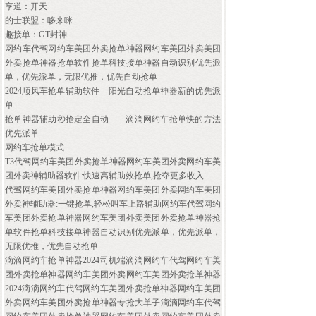
享道：开天
的士联盟：哆来咪
趣接单：GT封神
网约车代驾网约车美团外卖抢单神器网约车美团外卖美团
外卖抢单神器抢单软件抢单科技接单神器自动识别优先派
单，优先派单，无限优推，优先自动抢单
2024顺风车抢单辅助软件
阳光自动抢单神器新的优先派
单
抢单神器辅助秒抢定全自动
滴滴网约车抢单快的方法
优先派单
网约车抢单模式
T3代驾网约车美团外卖抢单神器网约车美团外卖网约车美
团外卖神辅助器软件:快速高辅助效抢单,抢夺更多收入
代驾网约车美团外卖抢单神器网约车美团外卖网约车美团
外卖神辅助器:一键抢单,轻松叫车上路辅助网约车代驾网约
车美团外卖抢单神器网约车美团外卖美团外卖抢单神器抢
单软件抢单科技接单神器自动识别优先派单，优先派单，
无限优推，优先自动抢单
滴滴网约车抢单神器2024司机端滴滴网约车代驾网约车美
团外卖抢单神器网约车美团外卖网约车美团外卖抢单神器
2024滴滴网约车代驾网约车美团外卖抢单神器网约车美团
外卖网约车美团外卖抢单神器专抢大单子滴滴网约车代驾