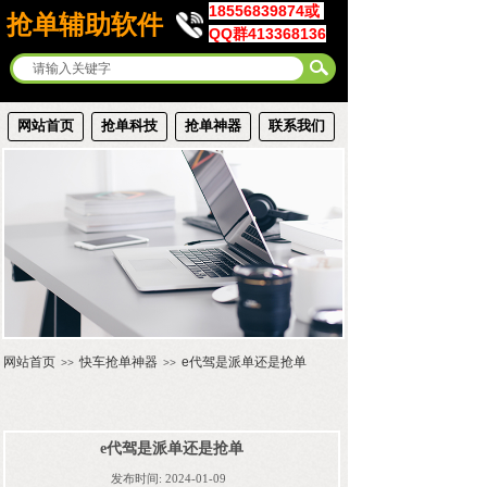
18556839874或
抢单辅助软件
QQ群413368136
网站首页
抢单科技
抢单神器
联系我们
网站首页
快车抢单神器
e代驾是派单还是抢单
>>
>>
e代驾是派单还是抢单
发布时间:
2024-01-09