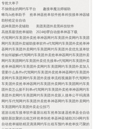
专抢大单子
不抽佣金的网约车平台
趣接单魔法师辅助
蜂鸟fn抢单助手
抢单神器抢单软件抢单科技接单神器辅
助秒抢定全自动
战神美团外卖辅助
美团美团外卖黑科技软件
高德系最强抢单辅助
2024哈啰自动接单神器下载
代驾网约车美团外卖抢单神器网约车美团外卖网约车美团
网约车美团外卖辅助接单软件e代驾网约车美团外卖抢单神
器网约车美团外卖网约车美团网约车美团外卖优先派单软
件如何破解e代驾网约车美团外卖抢单神器网约车美团外卖
网约车美团网约车美团外卖优先接单e代驾网约车美团外卖
抢单神器网约车美团外卖网约车美团网约车美团外卖加入
需要什么条件e代驾网约车美团外卖抢单神器网约车美团外
卖网约车美团网约车美团外卖接单流程视频新手代驾网约
车美团外卖抢单神器网约车美团外卖网约车美团网约车美
团外卖怎么接不到单e代驾网约车美团外卖抢单神器网约车
美团外卖网约车美团网约车美团外卖新人接单公平吗滴滴
网约车代驾网约车美团外卖抢单神器网约车美团外卖网约
车美团网约车美团外卖走位技巧
巡游出租车接单软件最新出租车抢单加速器抢单器全自动
辅助新款聚的出租怎样抢单快抢单器神器辅助2024网约车
自动抢单辅助精灵滴滴网约车出租车预约单抢单技巧聚的