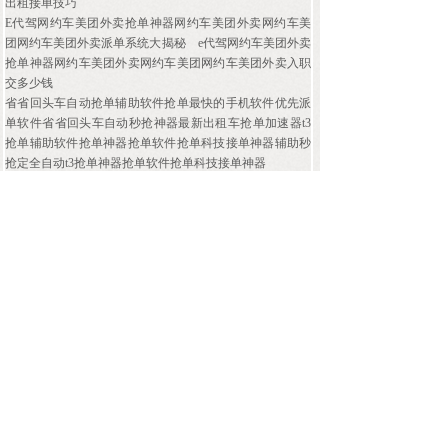
出租接单技巧
E代驾网约车美团外卖抢单神器网约车美团外卖网约车美
团网约车美团外卖派单系统大揭秘
e代驾网约车美团外卖
抢单神器网约车美团外卖网约车美团网约车美团外卖入职
交多少钱
省省回头车自动抢单辅助软件抢单最快的手机软件优先派
单软件省省回头车自动秒抢神器最新出租车抢单加速器t3
抢单辅助软件抢单神器抢单软件抢单科技接单神器辅助秒
抢定全自动t3抢单神器抢单软件抢单科技接单神器
抢单器神器辅助众包mt众包抢单插件美团外卖自动抢单脚
本优先派单软件战神美团外卖辅助抢单大师一键自动抢单
辅助软件美团骑手派单辅助软件美团抢单神器抢单软件抢
单科技接单神器下载免费版
自动抢单app抢单器神器辅助2024抢单神器抢单软件抢单科
技接单神器app下载万能抢单神器抢单软件抢单科技接单神
器t3抢单辅助软件安装什么软件抢单快六叶神抢单辅助免
费版抢单神器抢单软件抢单科技接单神器嘀嗒抢单神器抢
单软件抢单科技接单神器app自动抢单软件下载
« 上一页
1
2
3
4
5
下一页 »
查看全文 »